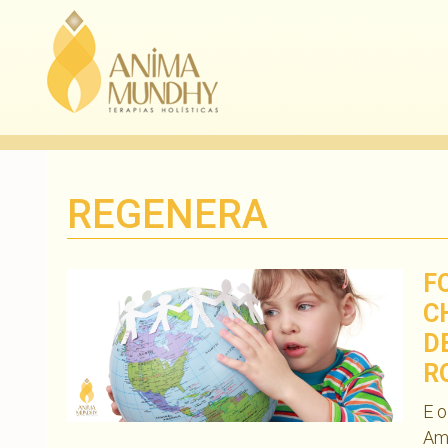
REGENERA
F
C
D
R
E o
Am