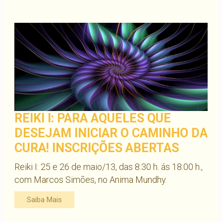
REIKI I: PARA AQUELES QUE
DESEJAM INICIAR O CAMINHO DA
CURA! INSCRIÇÕES ABERTAS
Reiki I: 25 e 26 de maio/13, das 8:30 h. ás 18:00 h.,
com Marcos Simões, no Anima Mundhy.
Saiba Mais