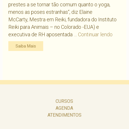
prestes a se tornar tão comum quanto o yoga,
menos as poses estranhas“, diz Elaine
McCarty, Mestra em Reiki, fundadora do Instituto
Reiki para Animais – no Colorado -EUA) e
Reiki
executiva de RH aposentada …
Continuar lendo
é
Saiba Mais
o
novo
yoga!
Leve
essa
prática
para
sua
CURSOS
AGENDA
vida
ATENDIMENTOS
e
para