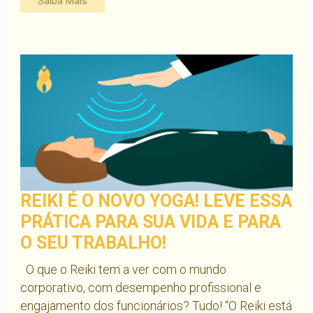
Saiba Mais
o
novo
yoga!
Leve
essa
prática
para
sua
vida
e
para
REIKI É O NOVO YOGA! LEVE ESSA
o
PRÁTICA PARA SUA VIDA E PARA
seu
O SEU TRABALHO!
trabalho!
O que o Reiki tem a ver com o mundo
corporativo, com desempenho profissional e
engajamento dos funcionários? Tudo! “O Reiki está