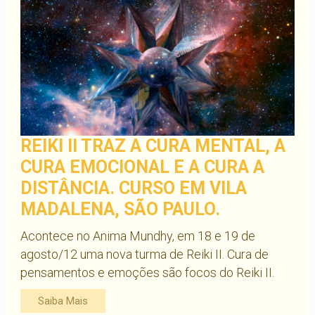
REIKI II TRAZ A CURA MENTAL, A
CURA EMOCIONAL E A CURA A
DISTÂNCIA. CURSO EM VILA
MADALENA, SÃO PAULO.
Acontece no Anima Mundhy, em 18 e 19 de
agosto/12 uma nova turma de Reiki II. Cura de
pensamentos e emoções são focos do Reiki II.
Saiba Mais