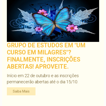
GRUPO DE ESTUDOS EM "UM
CURSO EM MILAGRES"?
FINALMENTE, INSCRIÇÕES
ABERTAS! APROVEITE.
Início em 22 de outubro e as inscrições
permanecerão abertas até o dia 15/10.
Saiba Mais