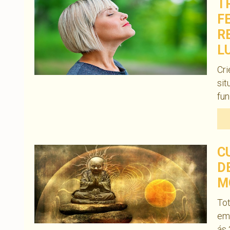
T
F
R
L
Cri
sit
fu
C
D
M
To
em 
ás 