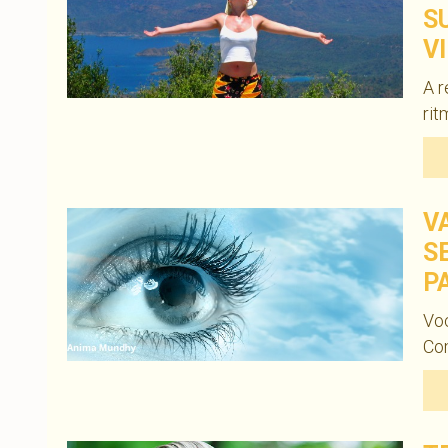
S
V
A r
rit
V
S
P
Vo
Com