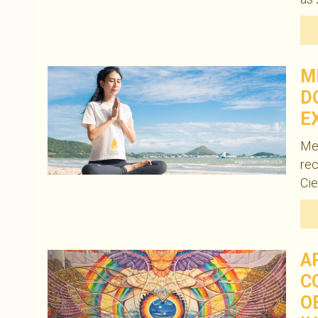
M
D
E
Med
re
Cie
A
C
O