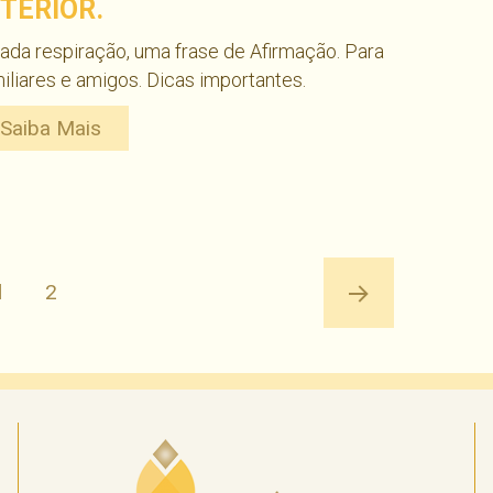
NTERIOR.
ada respiração, uma frase de Afirmação. Para
iliares e amigos. Dicas importantes.
Saiba Mais
PÁGINA
1
Página
2
Próxima
página