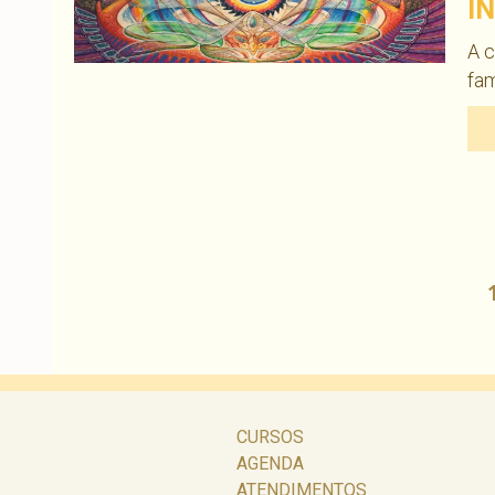
I
A c
fam
Navegação
por
posts
CURSOS
AGENDA
ATENDIMENTOS