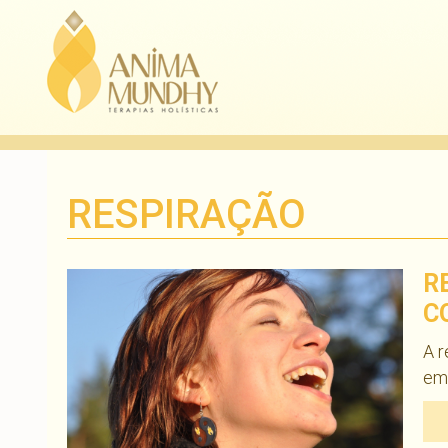
RESPIRAÇÃO
R
C
A r
emo