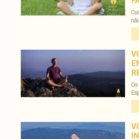
F
Co
não
V
E
R
Os
Esp
V
I