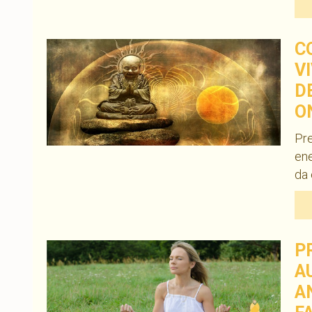
C
V
D
O
Pre
ene
da 
P
A
A