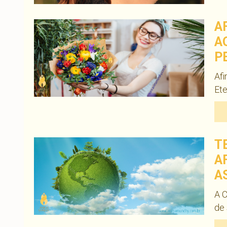
A
A
P
Afi
Et
T
A
A
A C
de