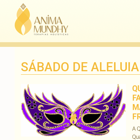
SÁBADO DE ALELUIA
Q
F
M
F
A 
Qu