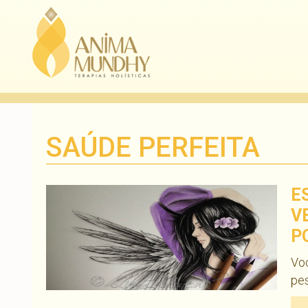
SAÚDE PERFEITA
E
V
P
Vo
pe