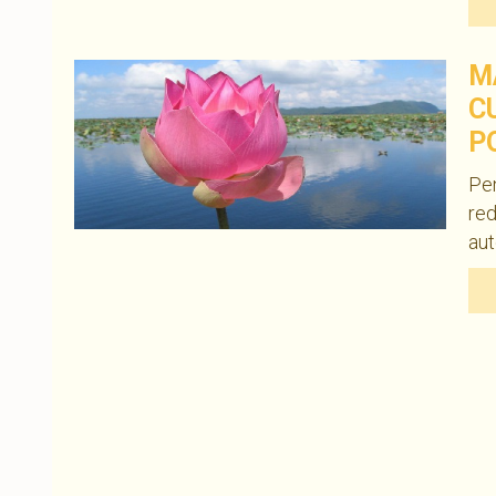
M
C
P
Pen
re
aut