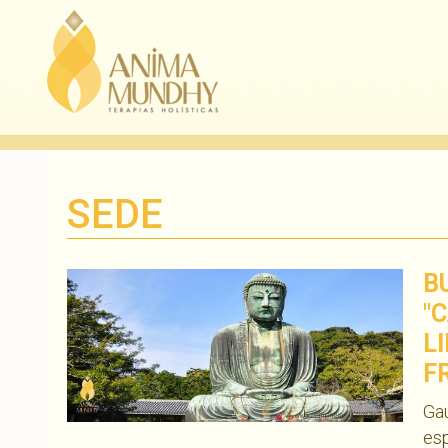
SEDE
B
"
L
F
Gau
esp