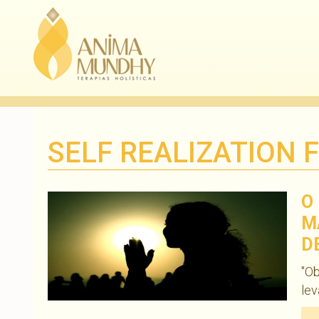
SELF REALIZATION 
O
M
D
"Ob
lev