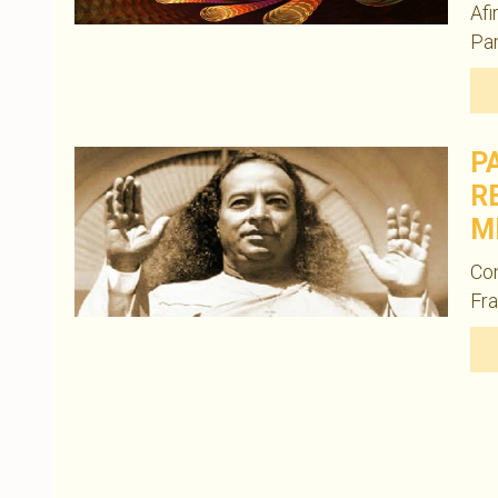
Afi
Pa
P
R
M
Co
Fra