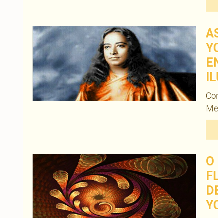
A
Y
E
I
Co
Men
O
F
D
Y