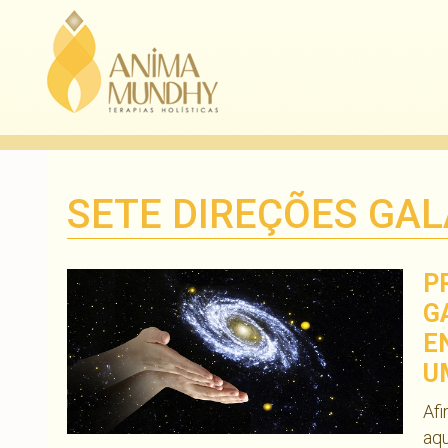
SETE DIREÇÕES GA
P
G
E
U
Afi
aqu