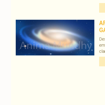
A
G
Des
em
cla