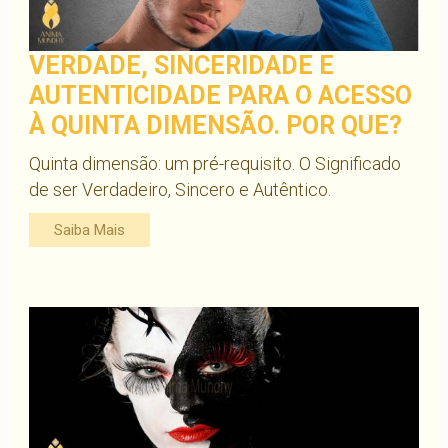
VERDADE, SINCERIDADE E
AUTENTICIDADE PARA O ACESSO
À QUINTA DIMENSÃO. POR QUE?
Quinta dimensão: um pré-requisito. O Significado
de ser Verdadeiro, Sincero e Autêntico.
Saiba Mais