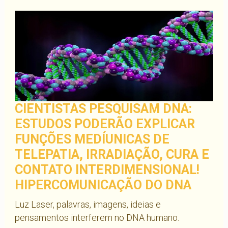
CIENTISTAS PESQUISAM DNA:
ESTUDOS PODERÃO EXPLICAR
FUNÇÕES MEDÍUNICAS DE
TELEPATIA, IRRADIAÇÃO, CURA E
CONTATO INTERDIMENSIONAL!
HIPERCOMUNICAÇÃO DO DNA
Luz Laser, palavras, imagens, ideias e
pensamentos interferem no DNA humano.