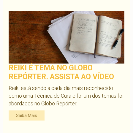
Humanidade.
É
o
Novo
Ciclo
Galático:
Mago
Magnético
REIKI É TEMA NO GLOBO
Branco.
REPÓRTER. ASSISTA AO VÍDEO
Reiki está sendo a cada dia mais reconhecido
como uma Técnica de Cura e foi um dos temas foi
abordados no Globo Repórter.
Saiba Mais