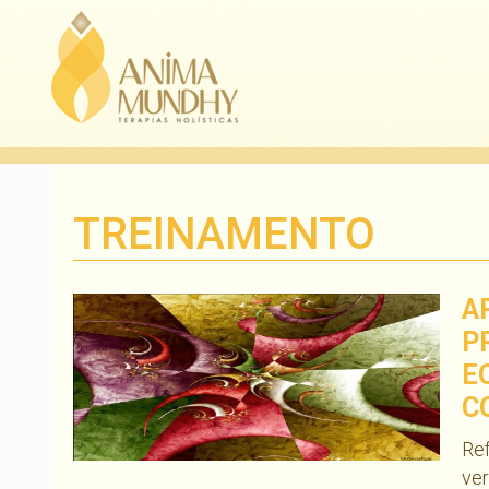
TREINAMENTO
A
P
E
C
Re
ver