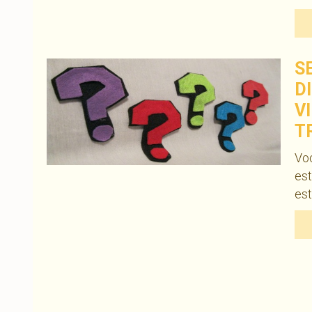
S
D
V
T
Voc
est
est