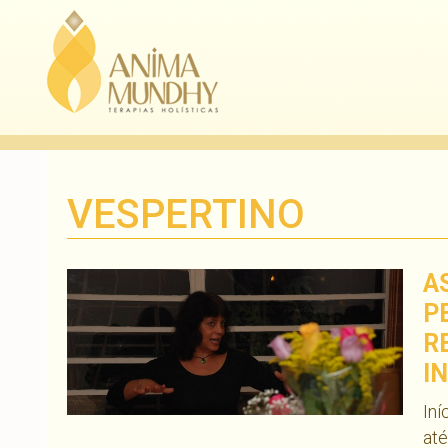
VESPERTINO
A
P
R
I
Iní
até