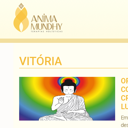
VITÓRIA
O
C
C
L
Em
des