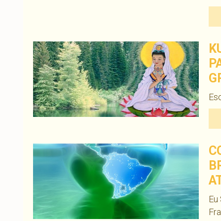
K
P
G
Esc
C
B
A
Eu 
Fra