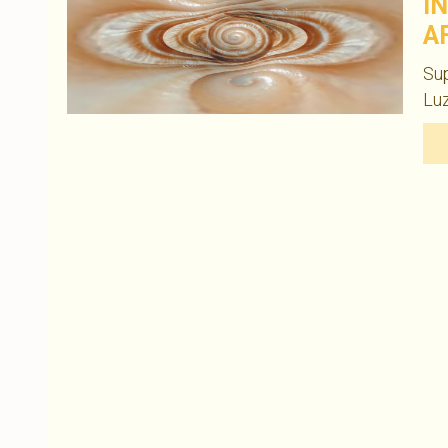
I
A
Su
Luz