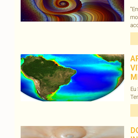
"Em
mo
ac
A
V
M
Eu
Ter
D