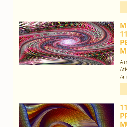
M
1
P
M
A m
Ati
An
1
P
M