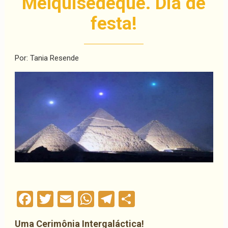
Melquisedeque. Dia de
festa!
Por: Tania Resende
Facebook
Twitter
Email
WhatsApp
Telegram
Compartilha
Uma Cerimônia Intergaláctica!