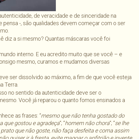
tenticidade, de veracidade e de sinceridade na
 se pensa -, são qualidades devem começar com o ser
smo.
cê diz a si mesmo? Quantas máscaras você foi
ndo interno. E eu acredito muito que se você – e
ra consigo mesmo, curamos e mudamos diversas
eve ser dissolvido ao máximo, a fim de que você esteja
a Terra.
sso no sentido da autenticidade deve ser o
mesmo. Você já reparou o quanto fomos ensinados a
nhece as frases: “
mesmo que não tenha gostado do
ga que gostou e agradeça
“; “
homem não chora
“; “
se lhe
prato que não goste, não faça desfeita e coma assim
ão quiser ir à fresta, evite magoar o anfitrião e invente