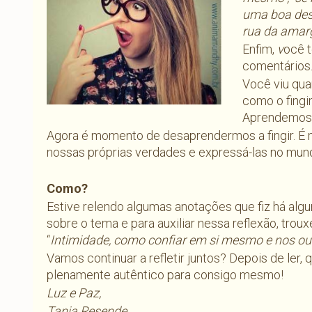
uma boa desc
rua da amarg
Enfim,
v
ocê 
comentários
Você viu qua
como o fing
Aprendemos 
Agora é momento de desaprendermos a fingir. É
nossas próprias verdades e expressá-las no mun
Como?
Estive relendo algumas anotações que fiz há alg
sobre o tema e para auxiliar nessa reflexão, trou
“
Intimidade, como confiar em si mesmo e nos outr
Vamos continuar a refletir juntos? Depois de ler,
plenamente autêntico para consigo mesmo!
Luz e Paz,
Tania Resende