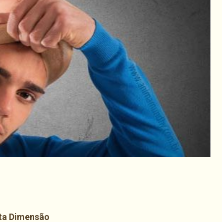
har
nta Dimensão