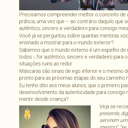
Precisamos compreender melhor o conceito de au
prática, uma vez que – ao contrário daquilo que
autêntico, sincero e verdadeiro para consigo me
Você já se perguntou sobre quantas mentiras vo
ensinado a mostrar para o mundo exterior?
Sabemos que o mundo externo é um espelho do mu
todos -, for autêntico, sincero e verdadeiro pa
situações ruins ao redor.
Máscaras são sinais de ego inferior e o mesmo d
pronto para as próximas etapas do seu caminho n
Eu tenho dito aos meus alunos, que o primeiro pa
desenvolvimento da autenticidade para consigo 
mentir desde criança?
Veja se reco
presente, di
servirem um 
mesmo”; “se n